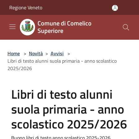
Salta al contenuto principale
Regione Veneto
Comune di Comelico
Superiore
Home
>
Novità
>
Avvisi
>
Libri di testo alunni suola primaria - anno scolastico
2025/2026
Libri di testo alunni
suola primaria - anno
scolastico 2025/2026
Buono libri di testo anno scolastico 2025-2026