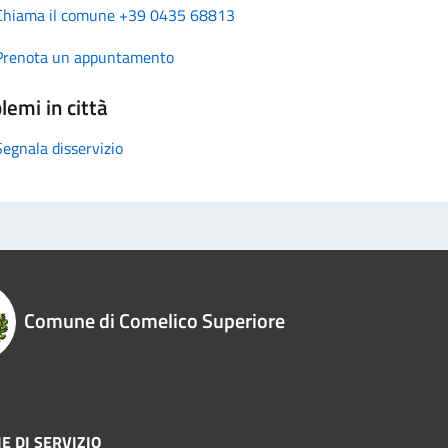
Chiama il comune +39 0435 68813
Prenota un appuntamento
lemi in città
Segnala disservizio
Comune di Comelico Superiore
E DI SERVIZIO