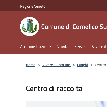
Salta al contenuto principale
Regione Veneto
Comune di Comelico Su
Amministrazione
Novità
Servizi
Vivere 
Home
>
Vivere il Comune
>
Luoghi
>
Centro 
Centro di raccolta