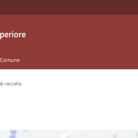
periore
il Comune
di raccolta