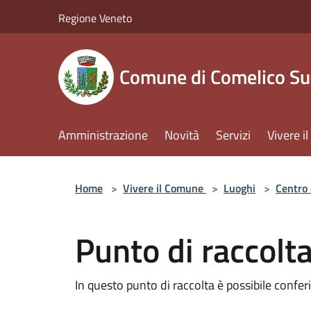
Salta al contenuto principale
Regione Veneto
Comune di Comelico Su
Amministrazione
Novità
Servizi
Vivere 
Home
>
Vivere il Comune
>
Luoghi
>
Centro 
Punto di raccolta
In questo punto di raccolta è possibile conferir