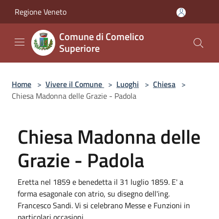
Salta al contenuto principale
Regione Veneto
Comune di Comelico
Superiore
Home
>
Vivere il Comune
>
Luoghi
>
Chiesa
>
Chiesa Madonna delle Grazie - Padola
Chiesa Madonna delle
Grazie - Padola
Eretta nel 1859 e benedetta il 31 luglio 1859. E' a
forma esagonale con atrio, su disegno dell'ing.
Francesco Sandi. Vi si celebrano Messe e Funzioni in
particolari occasioni.