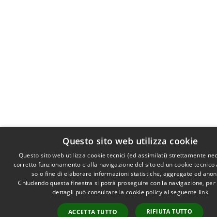
Questo sito web utilizza cookie
Questo sito web utilizza cookie tecnici (ed assimilati) strettamente ne
corretto funzionamento e alla navigazione del sito ed un cookie tecnico a
solo fine di elaborare informazioni statistiche, aggregate ed ano
Chiudendo questa finestra si potrà proseguire con la navigazione, per
dettagli può consultare la cookie policy al seguente
link
RIFIUTA TUTTO
ACCETTA TUTTO