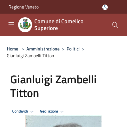
Salta al contenuto principale
Regione Veneto
Comune di Comelico
Superiore
Home
>
Amministrazione
>
Politici
>
Gianluigi Zambelli Titton
Gianluigi Zambelli
Titton
Condividi
Vedi azioni