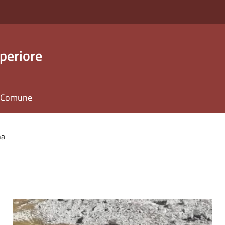
periore
il Comune
na