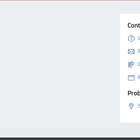
Cont
Prob