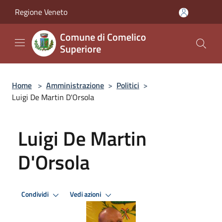
Salta al contenuto principale
Regione Veneto
Comune di Comelico
Superiore
Home
>
Amministrazione
>
Politici
>
Luigi De Martin D'Orsola
Luigi De Martin
D'Orsola
Condividi
Vedi azioni