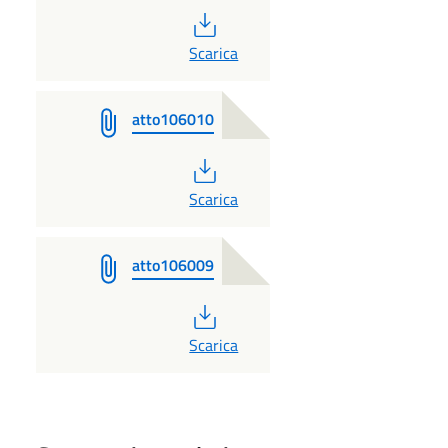
PDF
Scarica
atto106010
PDF
Scarica
atto106009
PDF
Scarica