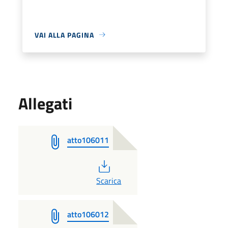
VAI ALLA PAGINA
Allegati
atto106011
PDF
Scarica
atto106012