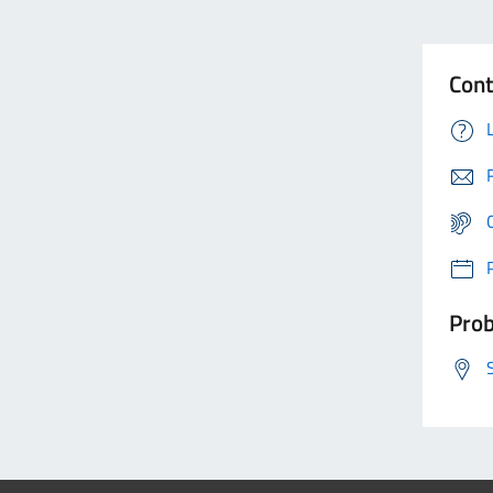
Cont
Prob