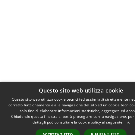
Questo sito web utilizza cookie
Questo sito web utilizza cookie tecnici (ed assimilati) strettamente ne
corretto funzionamento e alla navigazione del sito ed un cookie tecnico a
solo fine di elaborare informazioni statistiche, aggregate ed ano
Chiudendo questa finestra si potrà proseguire con la navigazione, per
dettagli può consultare la cookie policy al seguente
link
RIFIUTA TUTTO
ACCETTA TUTTO