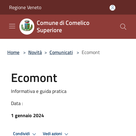
Salta al contenuto principale
Regione Veneto
Comune di Comelico
Superiore
Home
>
Novità
>
Comunicati
>
Ecomont
Ecomont
Informativa e guida pratica
Data :
1 gennaio 2024
Condividi
Vedi azioni