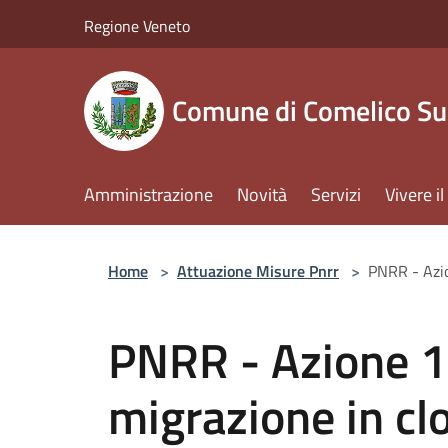
Salta al contenuto principale
Regione Veneto
Comune di Comelico Su
Amministrazione
Novità
Servizi
Vivere 
Home
>
Attuazione Misure Pnrr
>
PNRR - Azio
PNRR - Azione 1.
migrazione in clo