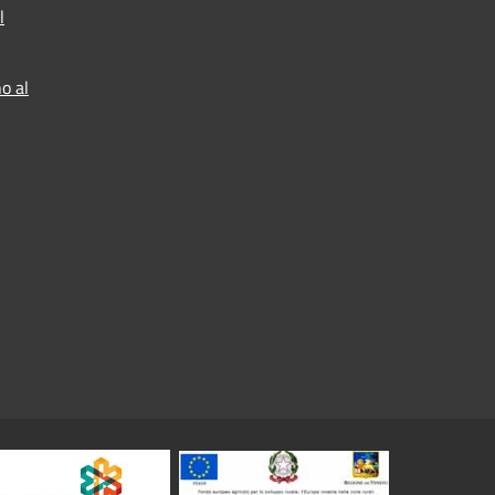
l
o al