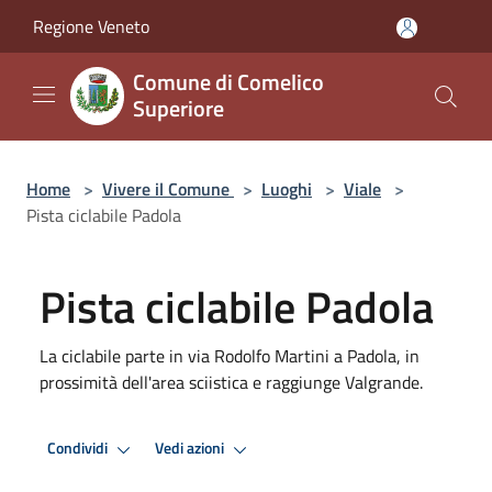
Salta al contenuto principale
Regione Veneto
Comune di Comelico
Superiore
Home
>
Vivere il Comune
>
Luoghi
>
Viale
>
Pista ciclabile Padola
Pista ciclabile Padola
La ciclabile parte in via Rodolfo Martini a Padola, in
prossimità dell'area sciistica e raggiunge Valgrande.
Condividi
Vedi azioni