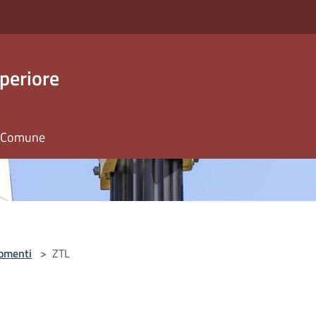
periore
il Comune
omenti
>
ZTL