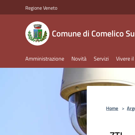
Salta al contenuto principale
Regione Veneto
Comune di Comelico Su
Amministrazione
Novità
Servizi
Vivere 
Home
>
Arg