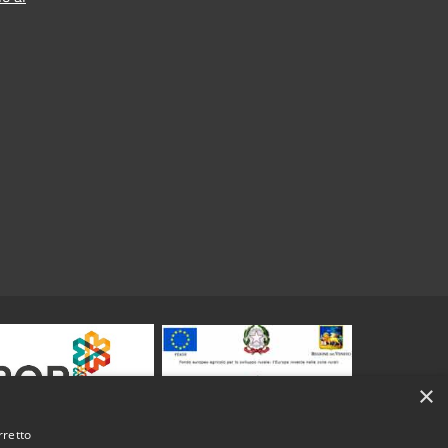
×
rretto