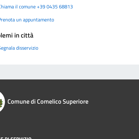
Chiama il comune +39 0435 68813
Prenota un appuntamento
lemi in città
Segnala disservizio
Comune di Comelico Superiore
E DI SERVIZIO