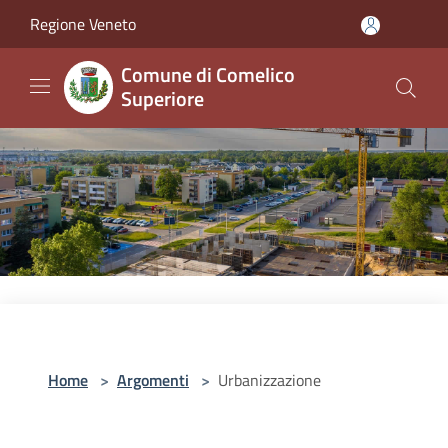
Salta al contenuto principale
Regione Veneto
Comune di Comelico
Superiore
Home
>
Argomenti
>
Urbanizzazione