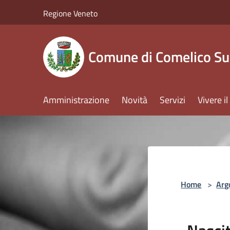
Salta al contenuto principale
Regione Veneto
Comune di Comelico Su
Amministrazione
Novità
Servizi
Vivere 
Home
>
Arg