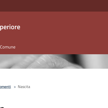
periore
il Comune
omenti
>
Nascita