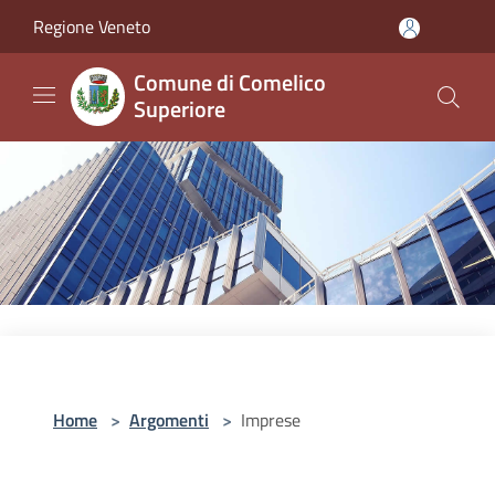
Salta al contenuto principale
Regione Veneto
Comune di Comelico
Superiore
Home
>
Argomenti
>
Imprese