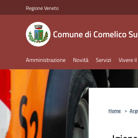
Salta al contenuto principale
Regione Veneto
Comune di Comelico Su
Amministrazione
Novità
Servizi
Vivere 
Home
>
Arg