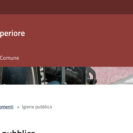
periore
il Comune
omenti
>
Igiene pubblica