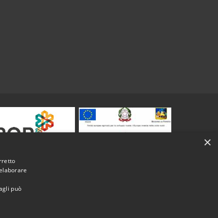
×
rretto
 elaborare
agli può