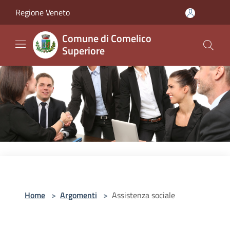
Salta al contenuto principale
Regione Veneto
Comune di Comelico
Superiore
Home
>
Argomenti
>
Assistenza sociale