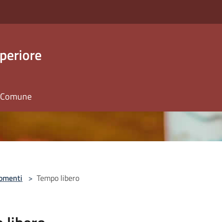
periore
il Comune
omenti
>
Tempo libero