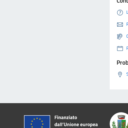
Cont
Prob