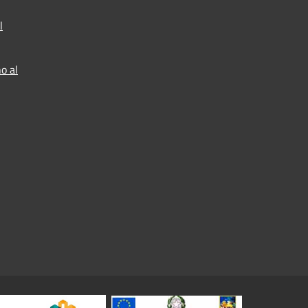
l
o al