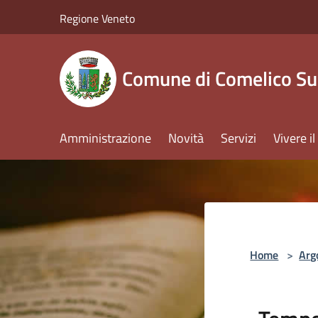
Salta al contenuto principale
Regione Veneto
Comune di Comelico Su
Amministrazione
Novità
Servizi
Vivere 
Home
>
Arg