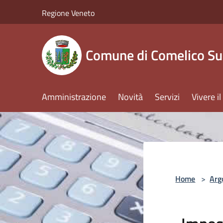
Salta al contenuto principale
Regione Veneto
Comune di Comelico Su
Amministrazione
Novità
Servizi
Vivere 
Home
>
Arg