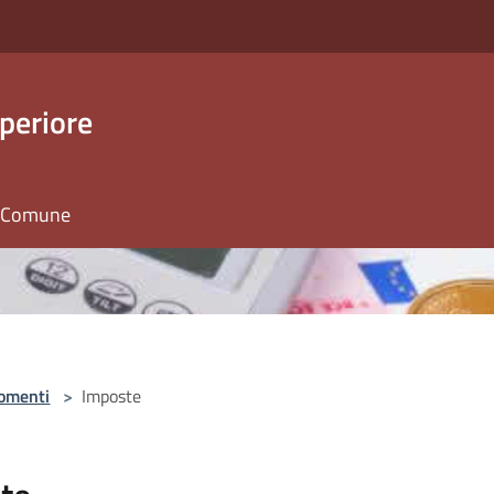
periore
il Comune
omenti
>
Imposte