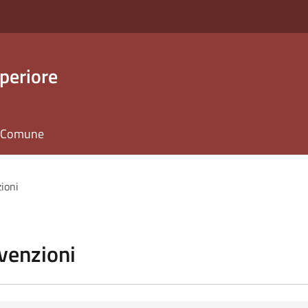
periore
il Comune
zioni
vvenzioni