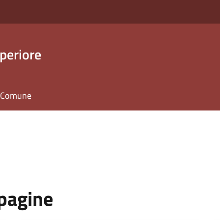
periore
il Comune
 pagine