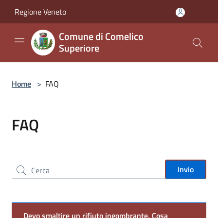
Salta al contenuto principale
Regione Veneto
Comune di Comelico
Superiore
Home
>
FAQ
FAQ
Cerca nel sito
Invio
Devo smaltire un rifiuto ingombrante. Cosa