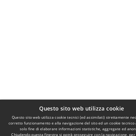
Questo sito web utilizza cookie
Questo sito web utilizza cookie tecnici (ed assimilati) strettamente ne
corretto funzionamento e alla navigazione del sito ed un cookie tecnico a
solo fine di elaborare informazioni statistiche, aggregate ed ano
Chiudendo questa finestra si potrà proseguire con la navigazione, per