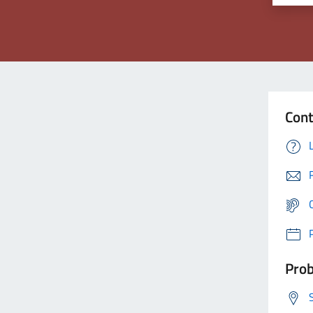
Cont
Prob