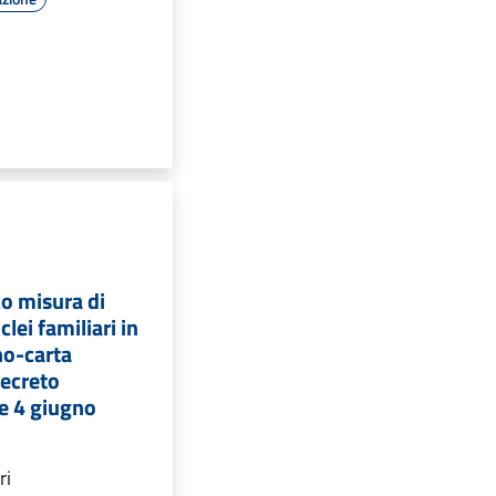
o misura di
lei familiari in
no-carta
decreto
le 4 giugno
ri