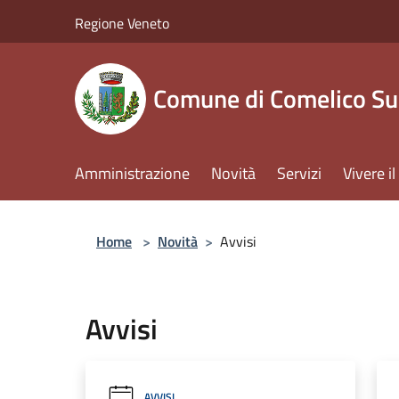
Salta al contenuto principale
Regione Veneto
Comune di Comelico Su
Amministrazione
Novità
Servizi
Vivere 
Home
>
Novità
>
Avvisi
Avvisi
AVVISI