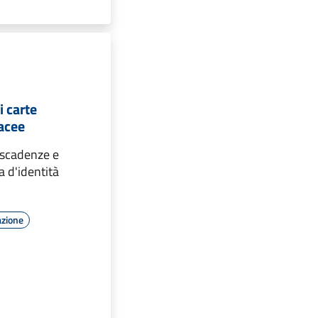
 carte
tacee
 scadenze e
ta d'identità
azione