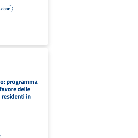
azione
co: programma
 favore delle
i residenti in