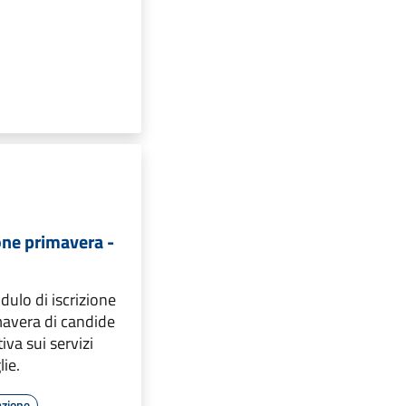
ione primavera -
dulo di iscrizione
mavera di candide
tiva sui servizi
lie.
azione