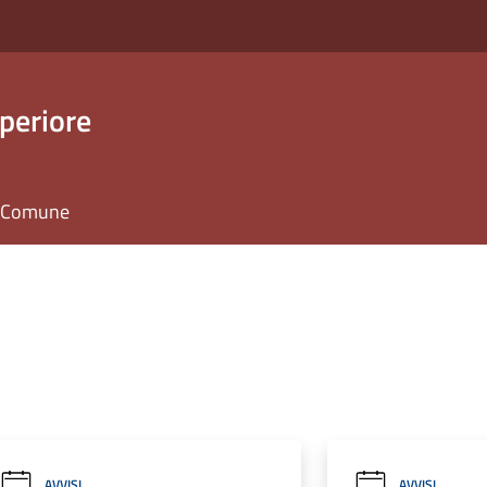
periore
il Comune
AVVISI
AVVISI